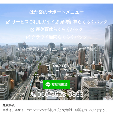
はた楽のサポートメニュー
サービスご利用ガイド
給与計算らくらくパック
産休育休らくらくパック
クラウド顧問らくらくパック
会社概要
プライバシーポリシー
採用情報
はた楽コーポレートサイトへ
050-3528-5853
免責事項
当社は、本サイトのコンテンツに関して充分な検討・確認を行っていますが、