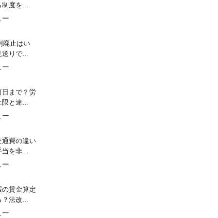
制度を...
ュー
例廃止はい
送りで...
ュー
何日まで？労
限と違...
ュー
交通費の違い
当を非...
ュー
暇の賃金算定
？法改...
ュー