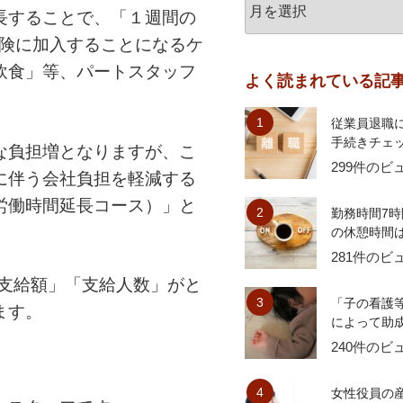
長することで、「１週間の
保険に加入することになるケ
飲食」等、パートスタッフ
よく読まれている記
従業員退職
手続きチェッ
な負担増となりますが、こ
299件のビ
に伴う会社負担を軽減する
労働時間延長コース）」と
勤務時間7時
の休憩時間は？
281件のビ
「支給額」「支給人数」がと
「子の看護
ます。
によって助成
240件のビ
女性役員の