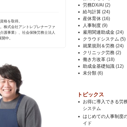
労務DX/AI
(2)
給与計算
(24)
産休育休
(16)
資格を取得。
人事制度
(9)
。株式会社アントレプレナーファ
介護事業）、社会保険労務士法人
雇用関連助成金
(24)
展開中。
クラウドシステム
(5)
就業規則＆労務
(24)
クリニック労務
(2)
働き方改革
(18)
助成金基礎知識
(12)
未分類
(6)
トピックス
お得に導入できる労
システム
はじめての人事制度
イド