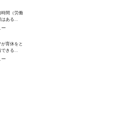
務時間（労働
はある...
ュー
フが育休をと
できる...
ュー