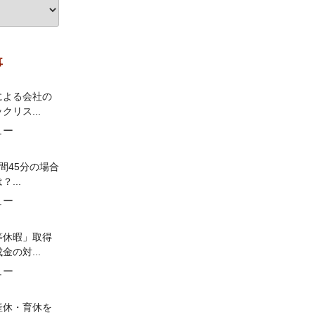
事
による会社の
クリス...
ュー
間45分の場合
...
ュー
等休暇」取得
金の対...
ュー
産休・育休を