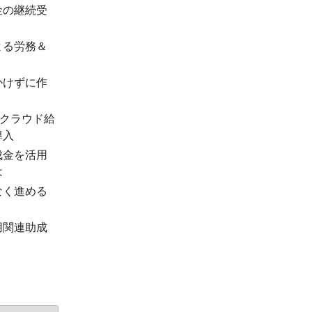
金の継続受
よる労務＆
かけずに作
「クラウド給
導入
成金を活用
は
なく進める
用関連助成