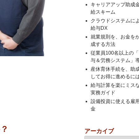
キャリアアップ助成
給スキーム
クラウドシステムに
給与DX
就業規則を、お金を
成する方法
従業員100名以上の
与＆労務システム」
産休育休手続を、助
してお得に進めるに
給与計算を楽にミス
実務ガイド
設備投資に使える雇
金
か？
アーカイブ