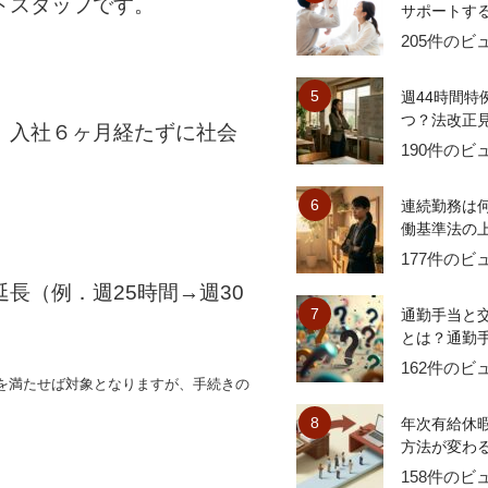
トスタッフです。
サポートする
205件のビ
週44時間特
つ？法改正見
、入社６ヶ月経たずに社会
190件のビ
連続勤務は
働基準法の上
177件のビ
長（例．週25時間→週30
通勤手当と
とは？通勤手
162件のビ
を満たせば対象となりますが、手続きの
年次有給休
方法が変わる
158件のビ