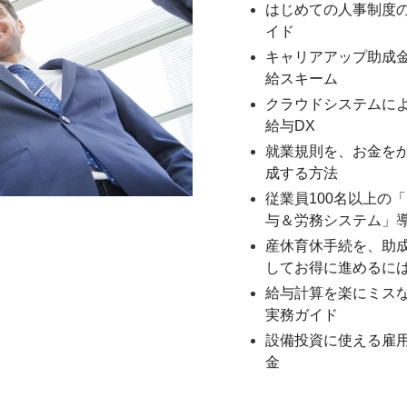
はじめての人事制度
イド
キャリアアップ助成
給スキーム
クラウドシステムに
給与DX
就業規則を、お金を
成する方法
従業員100名以上の
与＆労務システム」
産休育休手続を、助
してお得に進めるに
給与計算を楽にミス
実務ガイド
設備投資に使える雇
金