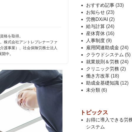
おすすめ記事
(33)
お知らせ
(23)
労務DX/AI
(2)
給与計算
(24)
産休育休
(16)
資格を取得。
人事制度
(9)
。株式会社アントレプレナーファ
介護事業）、社会保険労務士法人
雇用関連助成金
(24)
展開中。
クラウドシステム
(5)
就業規則＆労務
(24)
クリニック労務
(2)
働き方改革
(18)
助成金基礎知識
(12)
未分類
(6)
トピックス
お得に導入できる労
システム