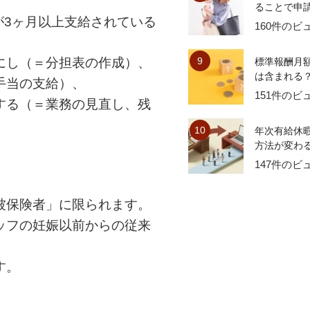
ることで申請
が3ヶ月以上支給されている
160件のビ
にし（＝分担表の作成）、
標準報酬月
は含まれる？
手当の支給）、
151件のビ
する（＝業務の見直し、残
年次有給休
方法が変わる
147件のビ
被保険者」に限られます。
ッフの妊娠以前からの従来
す。