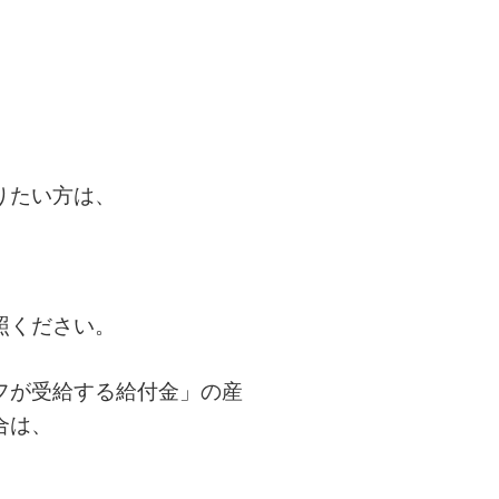
りたい方は、
照ください。
フが受給する給付金」の産
合は、