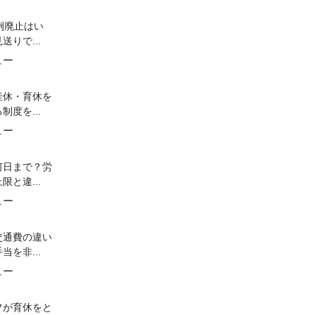
例廃止はい
送りで...
ュー
産休・育休を
制度を...
ュー
何日まで？労
限と違...
ュー
交通費の違い
当を非...
ュー
フが育休をと