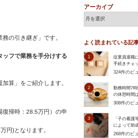
アーカイブ
業務の引き継ぎ」です。
よく読まれている記
タッフで業務を手分けする
従業員退職
手続きチェッ
324件のビ
援加算」をご紹介します。
勤務時間7時
の休憩時間は？
308件のビ
復帰時：28.5万円）の申
「子の看護
によって助成
万円)となります。
268件のビ