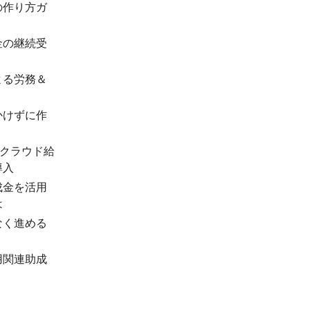
の作り方ガ
金の継続受
よる労務＆
かけずに作
「クラウド給
導入
成金を活用
は
なく進める
用関連助成