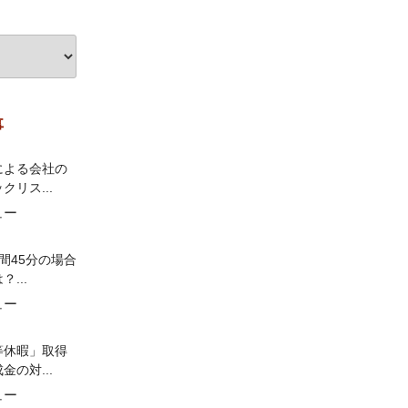
事
による会社の
クリス...
ュー
間45分の場合
...
ュー
等休暇」取得
金の対...
ュー