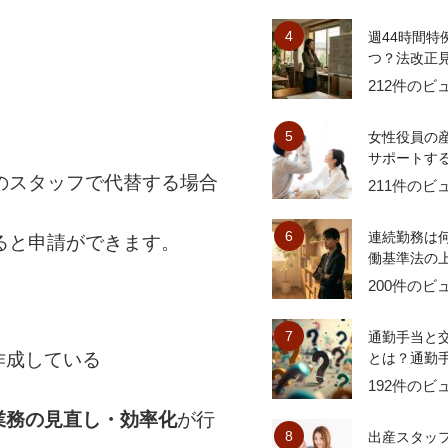
週44時間特
つ？法改正見
212件のビ
女性役員の
サポートする
のスタッフで代替する場合
211件のビ
連続勤務は
ると申請ができます。
働基準法の上
200件のビ
通勤手当と
作成している
とは？通勤手
192件のビ
業務の見直し・効率化
が行
出産スタッ