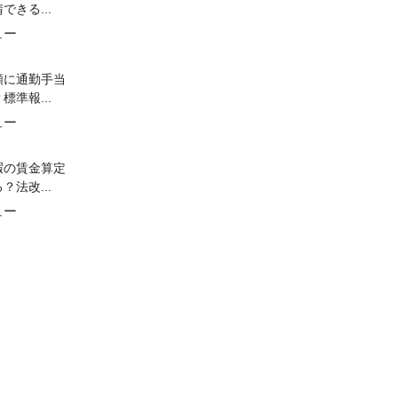
できる...
ュー
額に通勤手当
標準報...
ュー
暇の賃金算定
？法改...
ュー