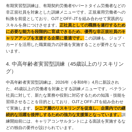
有期実習型訓練は、有期契約労働者やパートタイム労働者などの
非正規社員を対象とした訓練メニューです。正規雇用労働者への
転換を前提としており、OJTとOFF-JTを組み合わせて実践的な
スキルを身につけさせます。
正社員としての職務を遂行するため
に必要な能力を段階的に育成できるため、優秀な非正規社員のキ
ャリアアップを支援する企業に最適です。
この訓練も、ジョブ・
カードを活用した職業能力の評価を実施することが要件となって
います。
4. 中高年齢者実習型訓練（45歳以上のリスキリン
グ）
中高年齢者実習型訓練は、2026年（令和8年）4月に新設され
た、45歳以上の労働者を対象とする訓練メニューです。ベテラン
社員に対して、新たな業務や役割に対応するための知識・技能を
習得させることを目的としており、OJTとOFF-JTを組み合わせ
て実施します。
シニア層のリスキリングを促進し、企業内での継
続的な活躍を後押しするための強力な支援策となっています。
訓
練開始前には、キャリアコンサルタントによる面談を実施するな
どの独自の要件が設けられています。