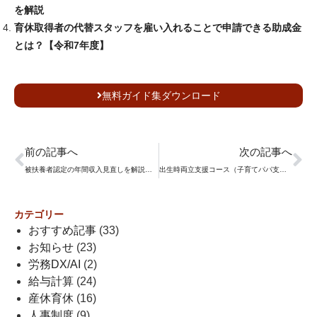
を解説
育休取得者の代替スタッフを雇い入れることで申請できる助成金
とは？【令和7年度】
無料ガイド集ダウンロード
前の記事へ
次の記事へ
被扶養者認定の年間収入見直しを解説！150万円への緩和と残業代の扱い
出生時両立支援コース（子育てパパ支援助成金）とは？両立支援等助成金を徹底解説
カテゴリー
おすすめ記事
(33)
お知らせ
(23)
労務DX/AI
(2)
給与計算
(24)
産休育休
(16)
人事制度
(9)