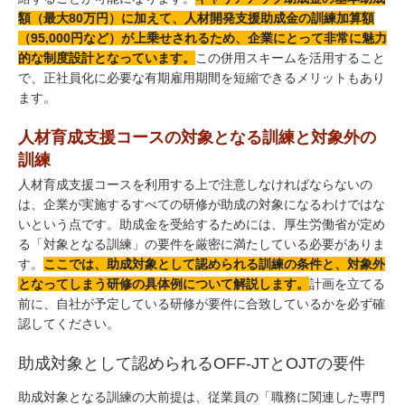
額（最大80万円）に加えて、人材開発支援助成金の訓練加算額
（95,000円など）が上乗せされるため、企業にとって非常に魅力
的な制度設計となっています。
この併用スキームを活用すること
で、正社員化に必要な有期雇用期間を短縮できるメリットもあり
ます。
人材育成支援コースの対象となる訓練と対象外の
訓練
人材育成支援コースを利用する上で注意しなければならないの
は、企業が実施するすべての研修が助成の対象になるわけではな
いという点です。助成金を受給するためには、厚生労働省が定め
る「対象となる訓練」の要件を厳密に満たしている必要がありま
す。
ここでは、助成対象として認められる訓練の条件と、対象外
となってしまう研修の具体例について解説します。
計画を立てる
前に、自社が予定している研修が要件に合致しているかを必ず確
認してください。
助成対象として認められるOFF-JTとOJTの要件
助成対象となる訓練の大前提は、従業員の「職務に関連した専門