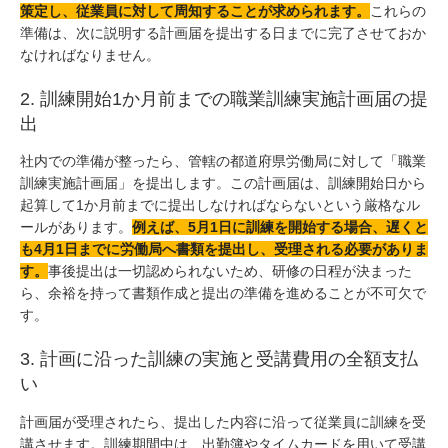
策定し、従業員に対して周知することが求められます。
これらの
準備は、次に説明する計画届を提出する日までに完了させておか
なければなりません。
2. 訓練開始1か月前までの職業訓練実施計画届の提
出
社内での準備が整ったら、管轄の都道府県労働局に対して「職業
訓練実施計画届」を提出します。この計画届は、訓練開始日から
起算して1か月前までに提出しなければならないという厳格なル
ールがあります。
例えば、5月1日に訓練を開始する場合、遅くと
も4月1日までに労働局へ書類を提出し、受理される必要がありま
す。
事後提出は一切認められないため、研修の日程が決まった
ら、余裕を持って書類作成と提出の準備を進めることが不可欠で
す。
3. 計画に沿った訓練の実施と受講費用の全額支払
い
計画届が受理されたら、提出した内容に沿って従業員に訓練を受
講させます。訓練期間中は、出勤簿やタイムカードを用いて受講