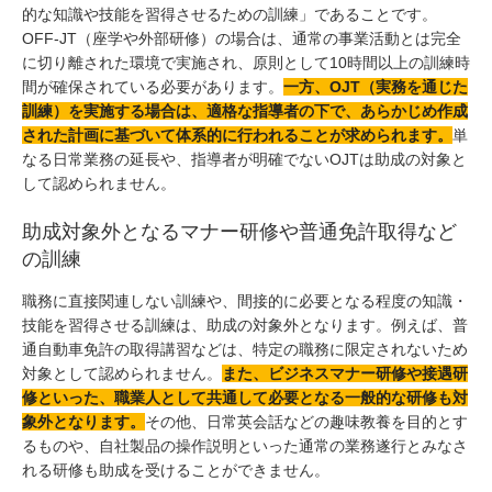
的な知識や技能を習得させるための訓練」であることです。
OFF-JT（座学や外部研修）の場合は、通常の事業活動とは完全
に切り離された環境で実施され、原則として10時間以上の訓練時
間が確保されている必要があります。
一方、OJT（実務を通じた
訓練）を実施する場合は、適格な指導者の下で、あらかじめ作成
された計画に基づいて体系的に行われることが求められます。
単
なる日常業務の延長や、指導者が明確でないOJTは助成の対象と
して認められません。
助成対象外となるマナー研修や普通免許取得など
の訓練
職務に直接関連しない訓練や、間接的に必要となる程度の知識・
技能を習得させる訓練は、助成の対象外となります。例えば、普
通自動車免許の取得講習などは、特定の職務に限定されないため
対象として認められません。
また、ビジネスマナー研修や接遇研
修といった、職業人として共通して必要となる一般的な研修も対
象外となります。
その他、日常英会話などの趣味教養を目的とす
るものや、自社製品の操作説明といった通常の業務遂行とみなさ
れる研修も助成を受けることができません。