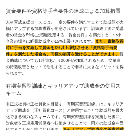
賃金要件や資格等手当要件の達成による加算措置
人材育成支援コースには、一定の要件を満たすことで助成額が大
幅にアップする加算措置が用意されています。訓練終了後に受講
者の賃金を5%以上増額改定する「賃金要件」を満たすと、中小
企業の場合は経費助成率が15%上乗せされます。
また、資格取得
時に手当を支給して賃金を3%以上増額させる「資格等手当要
件」を満たした場合も、同様の加算を受けることができます。
賃
金助成についても1時間あたり200円が加算されるため、従業員
の待遇改善とセットで活用することで非常に大きなメリットを得
られます。
有期実習型訓練とキャリアアップ助成金の併用ス
キーム
非正規社員の正社員化を目指す「有期実習型訓練」は、キャリア
アップ助成金（正社員化コース）と併用することで助成額を最大
化できる強力なスキームです。有期実習型訓練を実施した後に、
対象者を正規雇用労働者へ転換させることで、両方の助成金を受
給することが可能になります。
キャリアアップ助成金の基本助成