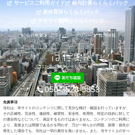
サービスご利用ガイド
給与計算らくらくパック
産休育休らくらくパック
クラウド顧問らくらくパック
会社概要
プライバシーポリシー
採用情報
はた楽コーポレートサイトへ
050-3528-5853
免責事項
当社は、本サイトのコンテンツに関して充分な検討・確認を行っていますが、
その正確性、完全性、連続性、確実性、安全性、有用性、特定の目的に対して
の適合性などについて、保証するものではありません。コンテンツのご利用に
より、直接または間接であるかを問わず、万が一何らかの問題、損害・損失が
発生した場合でも、当社は一切の責任を負いません。また、当サイト上のすべ