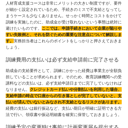
人材育成支援コースは非常にメリットの大きい制度ですが、要件
が細かく設定されているため、手続きのミスで不支給となってし
まうケースも少なくありません。せっかく時間とコストをかけて
訓練を実施したのに、助成金が受け取れないという事態は絶対に
避けたいものです。
ここでは、申請手続きにおいて企業が陥りや
すい失敗例と、それを防ぐための重要な注意点について解説しま
す。
実務担当者はこれらのポイントをしっかりと押さえておきま
しょう。
訓練費用の支払いは必ず支給申請前に完了させる
助成金の支給要件として、訓練にかかった経費は事業主が全額負
担していることが求められます。そのため、教育訓練機関への受
講料などの支払いは、必ず支給申請日までに完了していなければ
なりません。
クレジットカード払いや分割払いを利用した場合、
支給申請の時点で口座からの引き落としが完了していないと、支
払いが済んでいないとみなされ不支給となるリスクがあります。
経費の支払いは銀行振込など、支払い期日が明確に証明できる方
法で行い、領収書や振込明細書を確実に保管しておきましょう。
訓練予定の変更時は事前に計画変更届を提出する