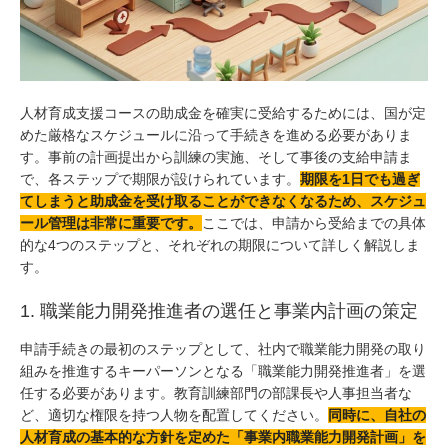
人材育成支援コースの助成金を確実に受給するためには、国が定
めた厳格なスケジュールに沿って手続きを進める必要がありま
す。事前の計画提出から訓練の実施、そして事後の支給申請ま
で、各ステップで期限が設けられています。
期限を1日でも過ぎ
てしまうと助成金を受け取ることができなくなるため、スケジュ
ール管理は非常に重要です。
ここでは、申請から受給までの具体
的な4つのステップと、それぞれの期限について詳しく解説しま
す。
1. 職業能力開発推進者の選任と事業内計画の策定
申請手続きの最初のステップとして、社内で職業能力開発の取り
組みを推進するキーパーソンとなる「職業能力開発推進者」を選
任する必要があります。教育訓練部門の部課長や人事担当者な
ど、適切な権限を持つ人物を配置してください。
同時に、自社の
人材育成の基本的な方針を定めた「事業内職業能力開発計画」を