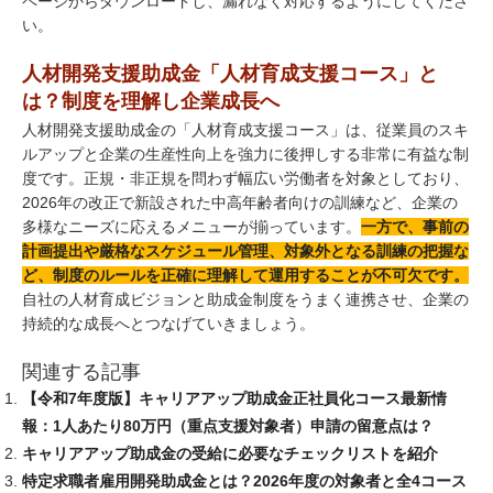
ページからダウンロードし、漏れなく対応するようにしてくださ
い。
人材開発支援助成金「人材育成支援コース」と
は？制度を理解し企業成長へ
人材開発支援助成金の「人材育成支援コース」は、従業員のスキ
ルアップと企業の生産性向上を強力に後押しする非常に有益な制
度です。正規・非正規を問わず幅広い労働者を対象としており、
2026年の改正で新設された中高年齢者向けの訓練など、企業の
多様なニーズに応えるメニューが揃っています。
一方で、事前の
計画提出や厳格なスケジュール管理、対象外となる訓練の把握な
ど、制度のルールを正確に理解して運用することが不可欠です。
自社の人材育成ビジョンと助成金制度をうまく連携させ、企業の
持続的な成長へとつなげていきましょう。
関連する記事
【令和7年度版】キャリアアップ助成金正社員化コース最新情
報：1人あたり80万円（重点支援対象者）申請の留意点は？
キャリアアップ助成金の受給に必要なチェックリストを紹介
特定求職者雇用開発助成金とは？2026年度の対象者と全4コース