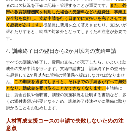
者の出欠状況を正確に記録・管理することが重要です。
また、外
部の教育訓練機関を利用した場合の受講料などの経費は、事業主
が全額を負担し、支給申請を行う日までに支払いを完了させてお
く必要があります。
従業員に費用を立て替えさせたり、支払いが
遅れたりすると、助成の対象外となってしまうため注意が必要で
す。
4. 訓練終了日の翌日から2か月以内の支給申請
すべての訓練が終了し、費用の支払いが完了したら、いよいよ助
成金の支給申請を行います。支給申請書は、訓練終了日の翌日か
ら起算して2か月以内に管轄の労働局へ提出しなければなりませ
ん。
この期限を過ぎてしまうと、それまでの手続きがすべて無効
となり、助成金を受け取ることができなくなります。
申請時に
は、賃金台帳や領収書、訓練の実施状況を証明する書類など、多
くの添付書類が必要となるため、訓練終了後速やかに準備に取り
掛かることをお勧めします。
人材育成支援コースの申請で失敗しないための注
意点