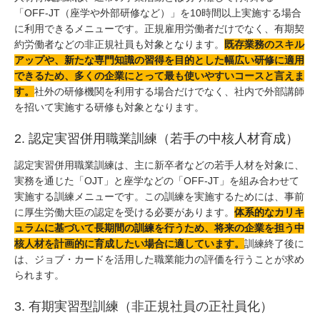
「OFF-JT（座学や外部研修など）」を10時間以上実施する場合
に利用できるメニューです。正規雇用労働者だけでなく、有期契
約労働者などの非正規社員も対象となります。
既存業務のスキル
アップや、新たな専門知識の習得を目的とした幅広い研修に適用
できるため、多くの企業にとって最も使いやすいコースと言えま
す。
社外の研修機関を利用する場合だけでなく、社内で外部講師
を招いて実施する研修も対象となります。
2. 認定実習併用職業訓練（若手の中核人材育成）
認定実習併用職業訓練は、主に新卒者などの若手人材を対象に、
実務を通じた「OJT」と座学などの「OFF-JT」を組み合わせて
実施する訓練メニューです。この訓練を実施するためには、事前
に厚生労働大臣の認定を受ける必要があります。
体系的なカリキ
ュラムに基づいて長期間の訓練を行うため、将来の企業を担う中
核人材を計画的に育成したい場合に適しています。
訓練終了後に
は、ジョブ・カードを活用した職業能力の評価を行うことが求め
られます。
3. 有期実習型訓練（非正規社員の正社員化）