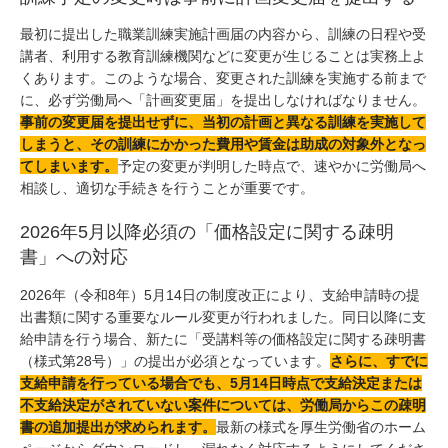
最初に提出した職業訓練実施計画届の内容から、訓練の日程や受
講者、利用する教育訓練機関などに変更が生じることは実務上よ
くあります。このような場合、変更された訓練を実施する前まで
に、必ず労働局へ「計画変更届」を提出しなければなりません。
事前の変更届を提出せずに、当初の計画と異なる訓練を実施して
しまうと、その訓練にかかった費用や賃金は助成の対象外となっ
てしまいます。
予定の変更が判明した時点で、速やかに労働局へ
相談し、適切な手続きを行うことが重要です。
2026年5月以降必須の「価格設定に関する疎明
書」への対応
2026年（令和8年）5月14日の制度改正により、支給申請時の提
出書類に関する重要なルール変更が行われました。同日以降に支
給申請を行う場合、新たに「受講料等の価格設定に関する疎明書
（様式第28号）」の提出が必須となっています。
さらに、すでに
支給申請を行っている場合でも、5月14日時点で支給決定または
不支給決定がされていない案件については、労働局からこの疎明
書の追加提出が求められます。
最新の様式を厚生労働省のホーム