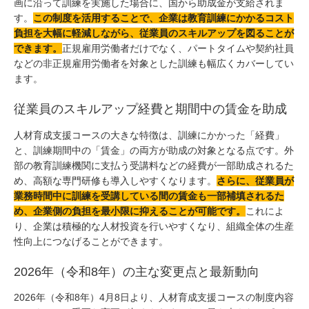
画に沿って訓練を実施した場合に、国から助成金が支給されま
す。
この制度を活用することで、企業は教育訓練にかかるコスト
負担を大幅に軽減しながら、従業員のスキルアップを図ることが
できます。
正規雇用労働者だけでなく、パートタイムや契約社員
などの非正規雇用労働者を対象とした訓練も幅広くカバーしてい
ます。
従業員のスキルアップ経費と期間中の賃金を助成
人材育成支援コースの大きな特徴は、訓練にかかった「経費」
と、訓練期間中の「賃金」の両方が助成の対象となる点です。外
部の教育訓練機関に支払う受講料などの経費が一部助成されるた
め、高額な専門研修も導入しやすくなります。
さらに、従業員が
業務時間中に訓練を受講している間の賃金も一部補填されるた
め、企業側の負担を最小限に抑えることが可能です。
これによ
り、企業は積極的な人材投資を行いやすくなり、組織全体の生産
性向上につなげることができます。
2026年（令和8年）の主な変更点と最新動向
2026年（令和8年）4月8日より、人材育成支援コースの制度内容