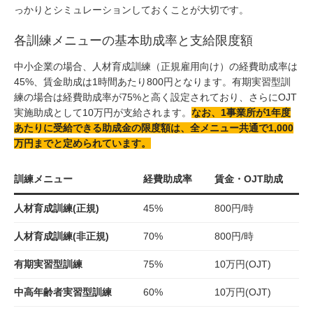
っかりとシミュレーションしておくことが大切です。
各訓練メニューの基本助成率と支給限度額
中小企業の場合、人材育成訓練（正規雇用向け）の経費助成率は
45%、賃金助成は1時間あたり800円となります。有期実習型訓
練の場合は経費助成率が75%と高く設定されており、さらにOJT
実施助成として10万円が支給されます。
なお、1事業所が1年度
あたりに受給できる助成金の限度額は、全メニュー共通で1,000
万円までと定められています。
訓練メニュー
経費助成率
賃金・OJT助成
人材育成訓練(正規)
45%
800円/時
人材育成訓練(非正規)
70%
800円/時
有期実習型訓練
75%
10万円(OJT)
中高年齢者実習型訓練
60%
10万円(OJT)