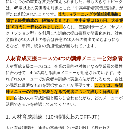
にいくつかの重要な変更が加えられました。最も大きなトピック
は、45歳以上の労働者を対象とした「中高年齢者実習型訓練」が
新たに創設されたことです。
また、eラーニングや通信制訓練に
関する経費助成の上限額が見直され、中小企業は15万円、大企業
は10万円に一律化されました。
さらに、定額制サービス（サブス
クリプション型）を利用した訓練の提出書類が簡素化され、対象
労働者が10人以上の場合は任意の10人分の提出で済むようにな
るなど、申請手続きの負担軽減が図られています。
人材育成支援コースの4つの訓練メニューと対象者
人材育成支援コースには、企業の目的や対象となる従業員の属性
に合わせて、4つの異なる訓練メニューが用意されています。そ
れぞれのメニューで対象者や訓練の実施方法が異なるため、自社
の課題に最適なものを選択することが重要です。
ここでは、各訓
練メニューの特徴と対象となる労働者について詳しく解説しま
す。
自社の人材育成計画と照らし合わせながら、どのメニューが
活用できるかを確認してみてください。
1. 人材育成訓練（10時間以上のOFF-JT）
人材育成訓練は、通常の事業活動とは切り離して行われる