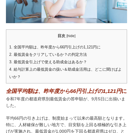
目次
[
hide
]
1.
全国平均額は、昨年度から66円引上げの1,121円に
2.
最低賃金をクリアしているか？の判定方法
3.
最低賃金引上げで使える助成金はあるか？
4.
給与計算上の最低賃金の扱い＆助成金活用は、どこに聞けばよ
いか？
全国平均額は、昨年度から66円引上げの1,121円
に
令和7年度の都道府県別最低賃金の答申額が、9月5日に出揃いま
した。
平均66円の引き上げは、制度始まって以来の最高額となります。
特に、人材確保が難しい地方で、目安額を上回る積極的な引き上
げが実施され、最低賃金が1,000円を下回る都道府県はゼロ、と